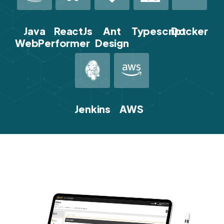
Java
ReactJs
Ant
Typescript
Docker
WebPerformer
Design
Jenkins
AWS