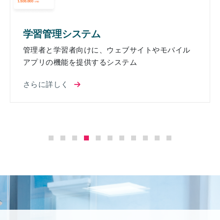
輸出
管理システム
サプラ
者と学習者向けに、ウェブサイトやモバイル
の効率
リの機能を提供するシステム
さらに
に詳しく