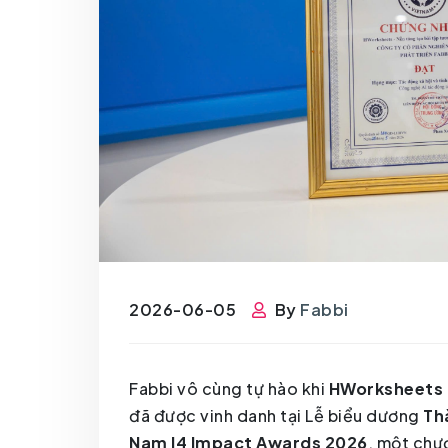
2026-06-05
By
Fabbi
Fabbi vô cùng tự hào khi
HWorksheets –
đã được vinh danh tại Lễ biểu dương
Th
Nam I4 Impact Awards 2026
, một chư