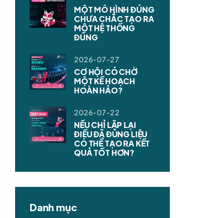
MỘT MÔ HÌNH ĐÚNG
CHƯA CHẮC TẠO RA
MỘT HỆ THỐNG
ĐÚNG
2026-07-27
CƠ HỘI CÓ CHỜ
MỘT KẾ HOẠCH
HOÀN HẢO?
2026-07-22
NẾU CHỈ LẶP LẠI
ĐIỀU ĐÃ ĐÚNG LIỆU
CÓ THỂ TẠO RA KẾT
QUẢ TỐT HƠN?
Danh mục