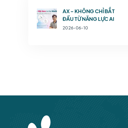
AX - KHÔNG CHỈ BẮT
ĐẦU TỪ NĂNG LỰC AI
2026-06-10