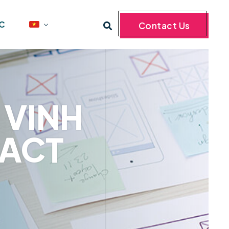
ỨC
Contact Us
 VINH
PACT