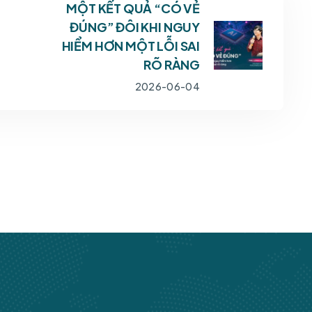
MỘT KẾT QUẢ “CÓ VẺ
ĐÚNG” ĐÔI KHI NGUY
HIỂM HƠN MỘT LỖI SAI
RÕ RÀNG
2026-06-04