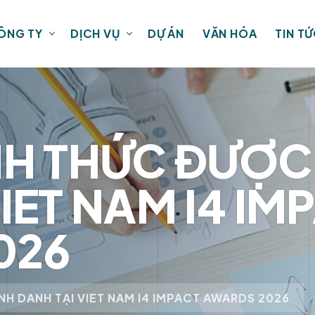
ÔNG TY
DỊCH VỤ
DỰ ÁN
VĂN HÓA
TIN T
NH THỨC ĐƯỢC
IET NAM I4 IM
026
NH DANH TẠI VIET NAM I4 IMPACT AWARDS 2026