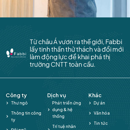
Từ châu Á vươn ra thế giới, Fabbi
lấy tinh thần thử thách và đổi mới
làm động lực để khai phá thị
trường CNTT toàn cầu.
Công ty
Dịch vụ
Khác
Thư ngỏ
Phát triển ứng
Dự án
dụng & hệ
Thông tin công
Văn hóa
thống
ty
Tin tức
Trí tuệ nhân
Đội ngũ