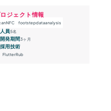
プロジェクト情報
canNFC
footstepdataanalysis
人員
5名
開発期間
3ヶ月
採用技術
Flutter
Rub