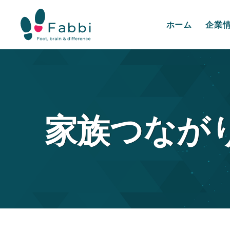
ホーム
企業
家族つなが