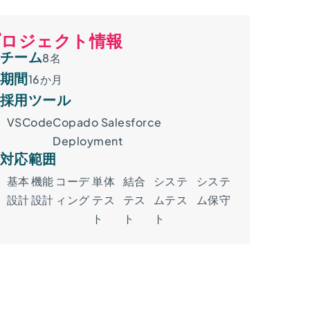
ロジェクト情報​
チーム
8名
期間
16か月
採用ツール
VSCode
Copado Salesforce
Deployment
対応範囲
基本
機能
コーデ
単体
結合
システ
システ
設計
設計
ィング
テス
テス
ムテス
ム保守
ト
ト
ト