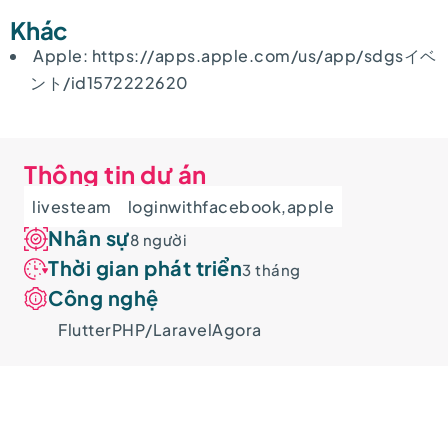
Khác
Apple:
https://apps.apple.com/us/app/sdgsイベ
ント/id1572222620
Thông tin dự án
livesteam
loginwithfacebook,apple
Nhân sự
8 người
Thời gian phát triển
3 tháng
Công nghệ
Flutter
PHP/Laravel
Agora