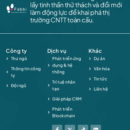
lấy tinh thần thử thách và đổi mới
làm động lực để khai phá thị
trường CNTT toàn cầu.
Công ty
Dịch vụ
Khác
Thư ngỏ
Phát triển ứng
Dự án
dụng & hệ
Thông tin công
Văn hóa
thống
ty
Tin tức
Trí tuệ nhân
Đội ngũ
tạo
Liên hệ
Giải pháp CRM
Phát triển
Blockchain