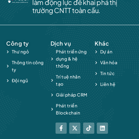
làm động lực để khai phá thị
trường CNTT toàn cầu.
Công ty
Dịch vụ
Khác
Thư ngỏ
Phát triển ứng
Dự án
dụng & hệ
Thông tin công
Văn hóa
thống
ty
Tin tức
Trí tuệ nhân
Đội ngũ
tạo
Liên hệ
Giải pháp CRM
Phát triển
Blockchain