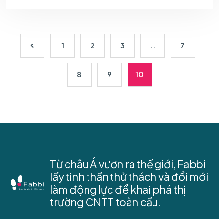
1
2
3
…
7
8
9
10
Từ châu Á vươn ra thế giới, Fabbi
lấy tinh thần thử thách và đổi mới
làm động lực để khai phá thị
trường CNTT toàn cầu.