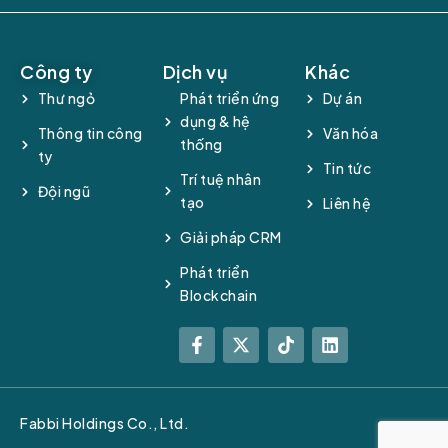
Công ty
Dịch vụ
Khác
Thư ngỏ
Phát triển ứng
Dự án
dụng & hệ
Thông tin công
Văn hóa
thống
ty
Tin tức
Trí tuệ nhân
Đội ngũ
tạo
Liên hệ
Giải pháp CRM
Phát triển
Blockchain
Fabbi Holdings Co., Ltd.